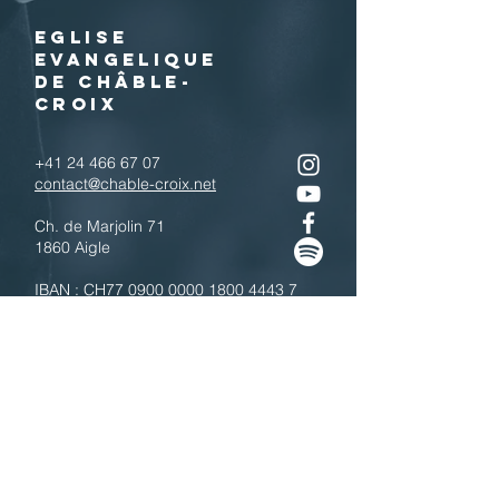
EGLISE
EVANGELIQUE
DE CHÂBLE-
CROIX
+41 24 466 67 07
contact@chable-croix.net
Ch. de Marjolin 71
1860 Aigle
IBAN : CH77
0900 0000 1800 4443 7
Télécharger le QR code
N'hésitez pas à nous contacter