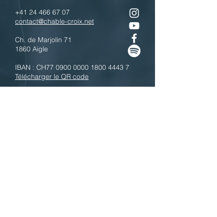
+41 24 466 67 07
contact@chable-croix.net
Ch. de Marjolin 71
1860 Aigle
IBAN : CH77
0900 0000 1800 4443 7
Télécharger le QR code
N'hésitez pas à nous contacter