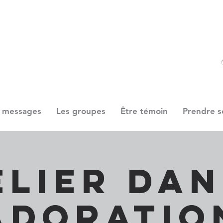
 messages
Les groupes
Être témoin
Prendre s
elier Dan
Adoratio