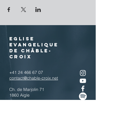
EGLISE
EVANGELIQUE
DE CHÂBLE-
CROIX
+41 24 466 67 07
contact@chable-croix.net
Ch. de Marjolin 71
1860 Aigle
IBAN : CH77
0900 0000 1800 4443 7
Télécharger le QR code
N'hésitez pas à nous contacter