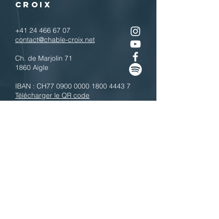
CROIX
+41 24 466 67 07
contact@chable-croix.net
Ch. de Marjolin 71
1860 Aigle
IBAN : CH77
0900 0000 1800 4443 7
Télécharger le QR code
N'hésitez pas à nous contacter