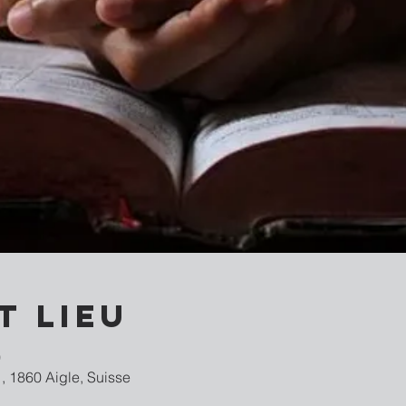
t lieu
0
, 1860 Aigle, Suisse