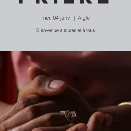
mer. 04 janv.
  |  
Aigle
Bienvenue à toutes et à tous