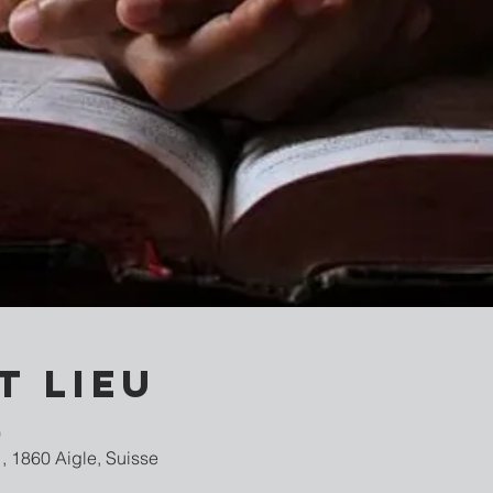
t lieu
0
, 1860 Aigle, Suisse