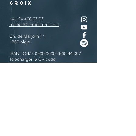
CROIX
+41 24 466 67 07
contact@chable-croix.net
Ch. de Marjolin 71
1860 Aigle
IBAN : CH77
0900 0000 1800 4443 7
Télécharger le QR code
N'hésitez pas à nous contacter