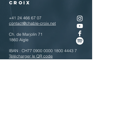
CROIX
+41 24 466 67 07
contact@chable-croix.net
Ch. de Marjolin 71
1860 Aigle
IBAN : CH77
0900 0000 1800 4443 7
Télécharger le QR code
N'hésitez pas à nous contacter