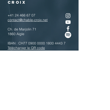
CROIX
+41 24 466 67 07
contact@chable-croix.net
Ch. de Marjolin 71
1860 Aigle
IBAN : CH77
0900 0000 1800 4443 7
Télécharger le QR code
N'hésitez pas à nous contacter