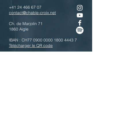
+41 24 466 67 07
contact@chable-croix.net
Ch. de Marjolin 71
1860 Aigle
IBAN : CH77
0900 0000 1800 4443 7
Télécharger le QR code
N'hésitez pas à nous contacter