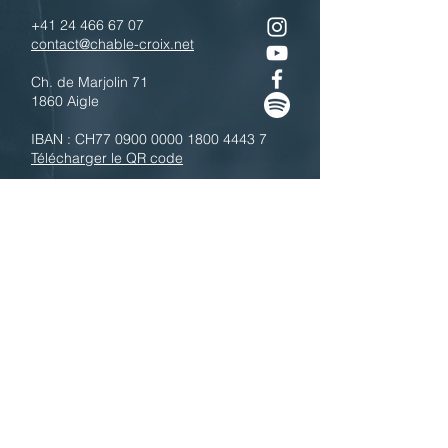
+41 24 466 67 07
contact@chable-croix.net
Ch. de Marjolin 71
1860 Aigle
IBAN : CH77
0900 0000 1800 4443 7
Télécharger le QR code
N'hésitez pas à nous contacter