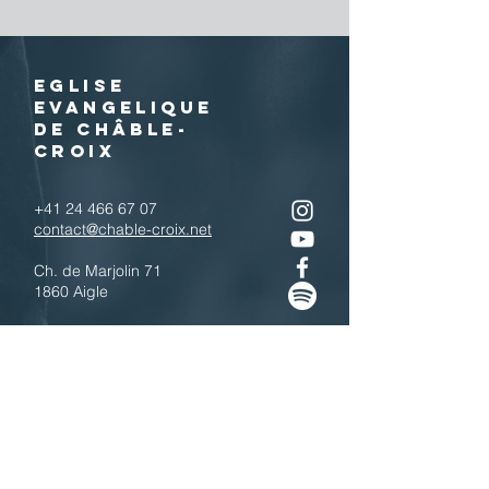
EGLISE
EVANGELIQUE
DE CHÂBLE-
CROIX
+41 24 466 67 07
contact@chable-croix.net
Ch. de Marjolin 71
1860 Aigle
IBAN : CH77
0900 0000 1800 4443 7
Télécharger le QR code
N'hésitez pas à nous contacter