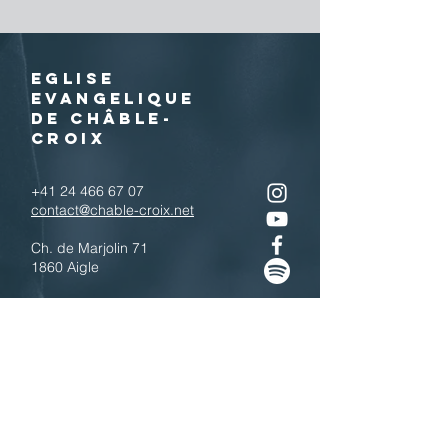
EGLISE
EVANGELIQUE
DE CHÂBLE-
CROIX
+41 24 466 67 07
contact@chable-croix.net
Ch. de Marjolin 71
1860 Aigle
IBAN : CH77
0900 0000 1800 4443 7
Télécharger le QR code
N'hésitez pas à nous contacter