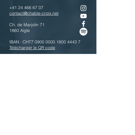
+41 24 466 67 07
contact@chable-croix.net
Ch. de Marjolin 71
1860 Aigle
IBAN : CH77
0900 0000 1800 4443 7
Télécharger le QR code
N'hésitez pas à nous contacter