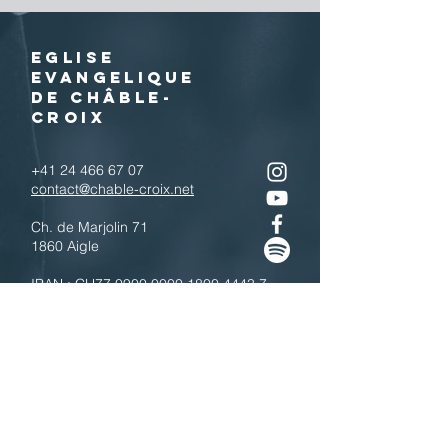
EGLISE
EVANGELIQUE
DE CHÂBLE-
CROIX
+41 24 466 67 07
contact@chable-croix.net
Ch. de Marjolin 71
1860 Aigle
IBAN : CH77
0900 0000 1800 4443 7
Télécharger le QR code
N'hésitez pas à nous contacter