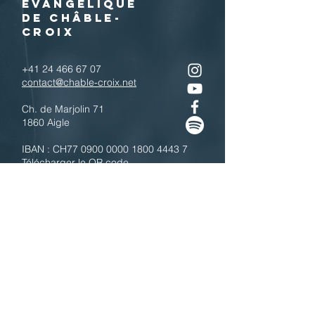
EVANGELIQUE
DE CHÂBLE-
CROIX
+41 24 466 67 07
contact@chable-croix.net
Ch. de Marjolin 71
1860 Aigle
IBAN : CH77
0900 0000 1800 4443 7
Télécharger le QR code
N'hésitez pas à nous contacter