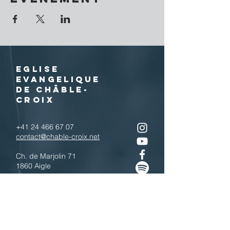
EGLISE
EVANGELIQUE
DE CHÂBLE-
CROIX
+41 24 466 67 07
contact@chable-croix.net
Ch. de Marjolin 71
1860 Aigle
IBAN : CH77
0900 0000 1800 4443 7
Télécharger le QR code