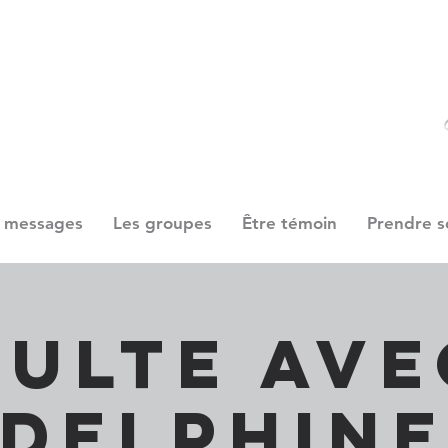
 messages
Les groupes
Être témoin
Prendre s
Culte ave
Delphin