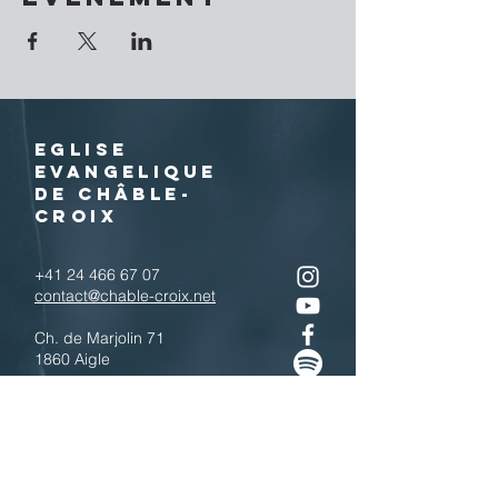
EGLISE
EVANGELIQUE
DE CHÂBLE-
CROIX
+41 24 466 67 07
contact@chable-croix.net
Ch. de Marjolin 71
1860 Aigle
IBAN : CH77
0900 0000 1800 4443 7
Télécharger le QR code