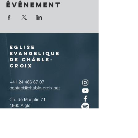
événement
EGLISE
EVANGELIQUE
DE CHÂBLE-
CROIX
+41 24 466 67 07
contact@chable-croix.net
Ch. de Marjolin 71
1860 Aigle
IBAN : CH77
0900 0000 1800 4443 7
Télécharger le QR code