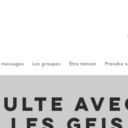
 messages
Les groupes
Être témoin
Prendre s
Culte ave
lles Gei