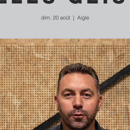
dim. 20 août
  |  
Aigle