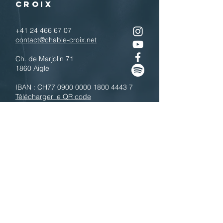
CROIX
+41 24 466 67 07
contact@chable-croix.net
Ch. de Marjolin 71
1860 Aigle
IBAN : CH77
0900 0000 1800 4443 7
Télécharger le QR code
N'hésitez pas à nous contacter