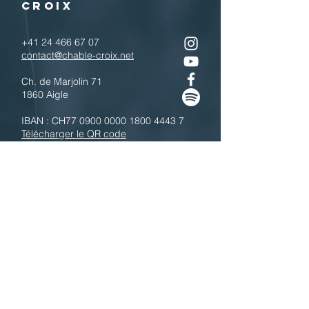
CROIX
+41 24 466 67 07
contact@chable-croix.net
Ch. de Marjolin 71
1860 Aigle
IBAN : CH77
0900 0000 1800 4443 7
Télécharger le QR code
N'hésitez pas à nous contacter