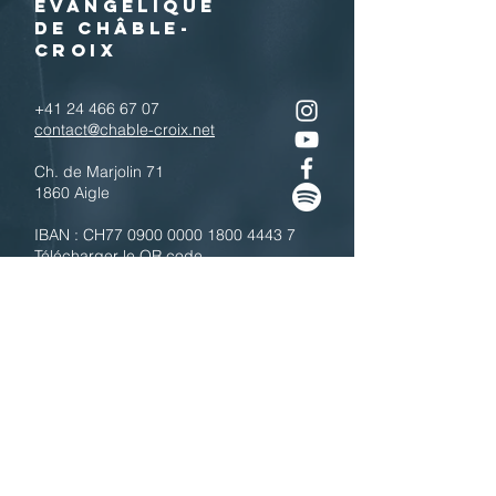
EVANGELIQUE
DE CHÂBLE-
CROIX
+41 24 466 67 07
contact@chable-croix.net
Ch. de Marjolin 71
1860 Aigle
IBAN : CH77
0900 0000 1800 4443 7
Télécharger le QR code
N'hésitez pas à nous contacter