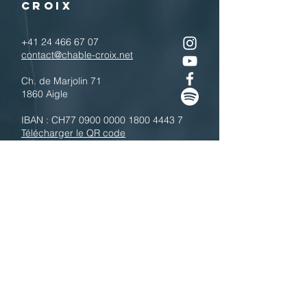
CROIX
+41 24 466 67 07
contact@chable-croix.net
Ch. de Marjolin 71
1860 Aigle
IBAN : CH77
0900 0000 1800 4443 7
Télécharger le QR code
N'hésitez pas à nous contacter