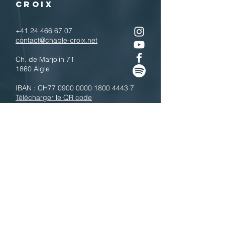
CROIX
+41 24 466 67 07
contact@chable-croix.net
Ch. de Marjolin 71
1860 Aigle
IBAN : CH77
0900 0000 1800 4443 7
Télécharger le QR code
N'hésitez pas à nous contacter