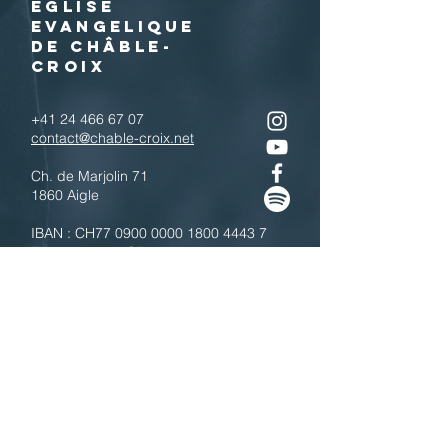
EGLISE
EVANGELIQUE
DE CHÂBLE-
CROIX
+41 24 466 67 07
contact@chable-croix.net
Ch. de Marjolin 71
1860 Aigle
IBAN : CH77
0900 0000 1800 4443 7
Télécharger le QR code
N'hésitez pas à nous contacter