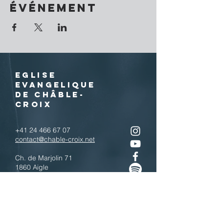
événement
EGLISE
EVANGELIQUE
DE CHÂBLE-
CROIX
+41 24 466 67 07
contact@chable-croix.net
Ch. de Marjolin 71
1860 Aigle
IBAN : CH77
0900 0000 1800 4443 7
Télécharger le QR code