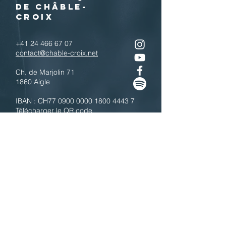
DE CHÂBLE-
CROIX
+41 24 466 67 07
contact@chable-croix.net
Ch. de Marjolin 71
1860 Aigle
IBAN : CH77
0900 0000 1800 4443 7
Télécharger le QR code
N'hésitez pas à nous contacter