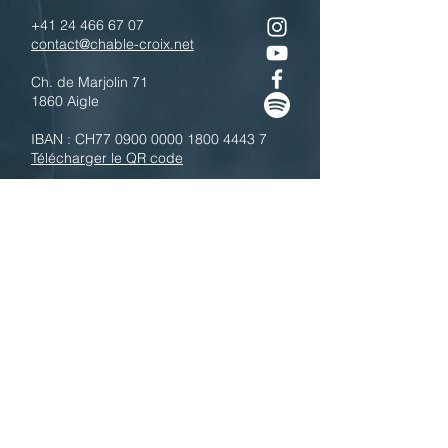
+41 24 466 67 07
contact@chable-croix.net
Ch. de Marjolin 71
1860 Aigle
IBAN : CH77
0900 0000 1800 4443 7
Télécharger le QR code
N'hésitez pas à nous contacter