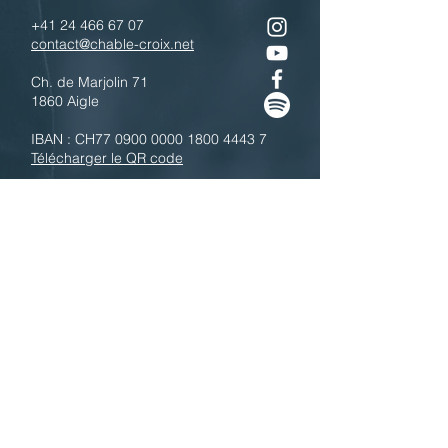
+41 24 466 67 07
contact@chable-croix.net
Ch. de Marjolin 71
1860 Aigle
IBAN : CH77
0900 0000 1800 4443 7
Télécharger le QR code
N'hésitez pas à nous contacter