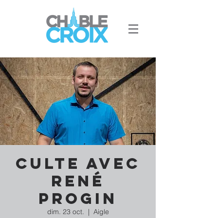
Culte avec
René
Progin
dim. 23 oct.
  |  
Aigle