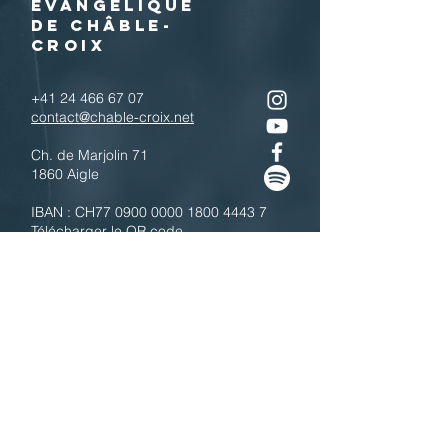
EVANGELIQUE
DE CHÂBLE-
CROIX
+41 24 466 67 07
contact@chable-croix.net
Ch. de Marjolin 71
1860 Aigle
IBAN : CH77
0900 0000 1800 4443 7
Télécharger le QR code
N'hésitez pas à nous contacter