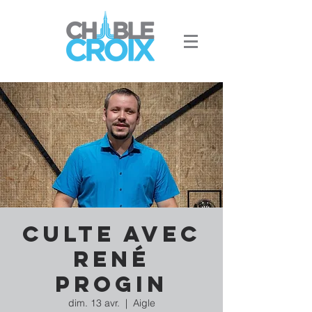
Culte avec
René
Progin
dim. 13 avr.
  |  
Aigle