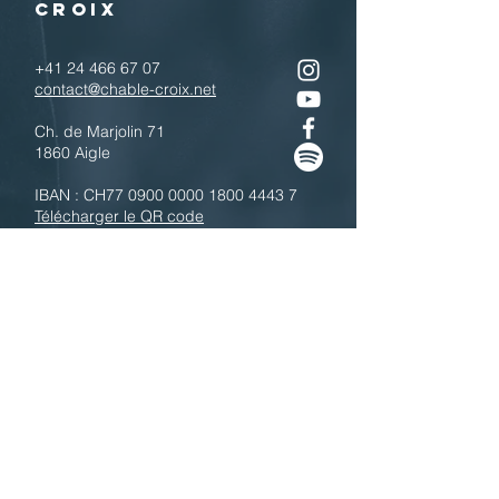
CROIX
+41 24 466 67 07
contact@chable-croix.net
Ch. de Marjolin 71
1860 Aigle
IBAN : CH77
0900 0000 1800 4443 7
Télécharger le QR code
N'hésitez pas à nous contacter