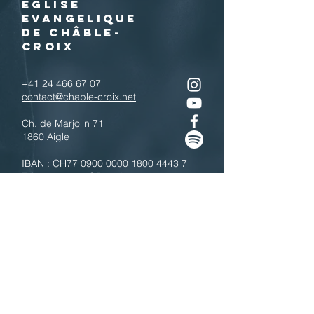
EGLISE
EVANGELIQUE
DE CHÂBLE-
CROIX
+41 24 466 67 07
contact@chable-croix.net
Ch. de Marjolin 71
1860 Aigle
IBAN : CH77
0900 0000 1800 4443 7
Télécharger le QR code
N'hésitez pas à nous contacter