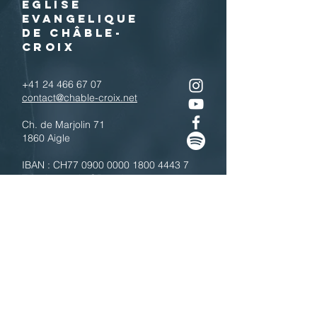
EGLISE
EVANGELIQUE
DE CHÂBLE-
CROIX
+41 24 466 67 07
contact@chable-croix.net
Ch. de Marjolin 71
1860 Aigle
IBAN : CH77
0900 0000 1800 4443 7
Télécharger le QR code
N'hésitez pas à nous contacter