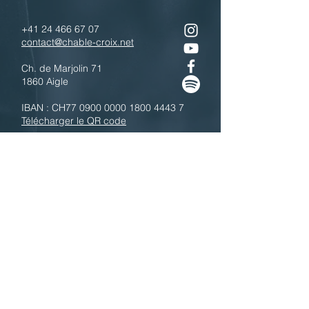
+41 24 466 67 07
contact@chable-croix.net
Ch. de Marjolin 71
1860 Aigle
IBAN : CH77
0900 0000 1800 4443 7
Télécharger le QR code
N'hésitez pas à nous contacter