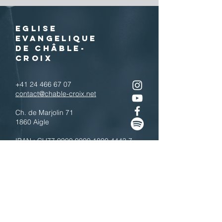
EGLISE
EVANGELIQUE
DE CHÂBLE-
CROIX
+41 24 466 67 07
contact@chable-croix.net
Ch. de Marjolin 71
1860 Aigle
IBAN : CH77
0900 0000 1800 4443 7
Télécharger le QR code
N'hésitez pas à nous contacter