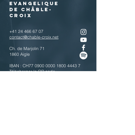
EVANGELIQUE
DE CHÂBLE-
CROIX
+41 24 466 67 07
contact@chable-croix.net
Ch. de Marjolin 71
1860 Aigle
IBAN : CH77
0900 0000 1800 4443 7
Télécharger le QR code
N'hésitez pas à nous contacter