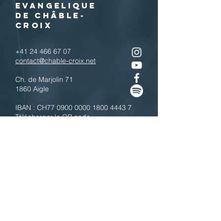
EVANGELIQUE
DE CHÂBLE-
CROIX
+41 24 466 67 07
contact@chable-croix.net
Ch. de Marjolin 71
1860 Aigle
IBAN : CH77
0900 0000 1800 4443 7
Télécharger le QR code
N'hésitez pas à nous contacter