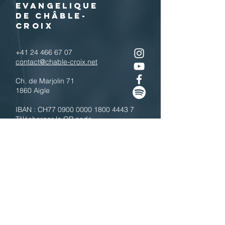
EVANGELIQUE
DE CHÂBLE-
CROIX
+41 24 466 67 07
contact@chable-croix.net
Ch. de Marjolin 71
1860 Aigle
IBAN : CH77
0900 0000 1800 4443 7
Télécharger le QR code
N'hésitez pas à nous contacter