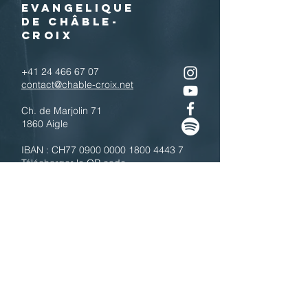
EVANGELIQUE
DE CHÂBLE-
CROIX
+41 24 466 67 07
contact@chable-croix.net
Ch. de Marjolin 71
1860 Aigle
IBAN : CH77
0900 0000 1800 4443 7
Télécharger le QR code
N'hésitez pas à nous contacter