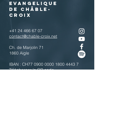
EVANGELIQUE
DE CHÂBLE-
CROIX
+41 24 466 67 07
contact@chable-croix.net
Ch. de Marjolin 71
1860 Aigle
IBAN : CH77
0900 0000 1800 4443 7
Télécharger le QR code
N'hésitez pas à nous contacter