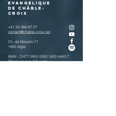
EVANGELIQUE
DE CHÂBLE-
CROIX
+41 24 466 67 07
contact@chable-croix.net
Ch. de Marjolin 71
1860 Aigle
IBAN : CH77
0900 0000 1800 4443 7
Télécharger le QR code
N'hésitez pas à nous contacter