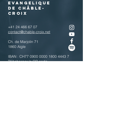
EVANGELIQUE
DE CHÂBLE-
CROIX
+41 24 466 67 07
contact@chable-croix.net
Ch. de Marjolin 71
1860 Aigle
IBAN : CH77
0900 0000 1800 4443 7
Télécharger le QR code
N'hésitez pas à nous contacter