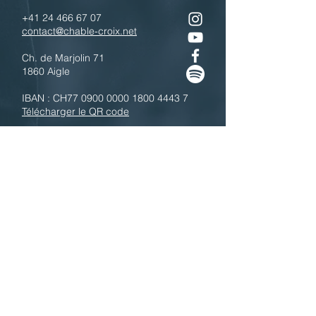
+41 24 466 67 07
contact@chable-croix.net
Ch. de Marjolin 71
1860 Aigle
IBAN : CH77
0900 0000 1800 4443 7
Télécharger le QR code
N'hésitez pas à nous contacter