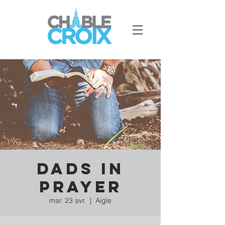
Dads in
prayer
mar. 23 avr.
  |  
Aigle