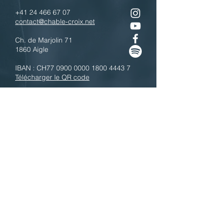
+41 24 466 67 07
contact@chable-croix.net
Ch. de Marjolin 71
1860 Aigle
IBAN : CH77
0900 0000 1800 4443 7
Télécharger le QR code
N'hésitez pas à nous contacter