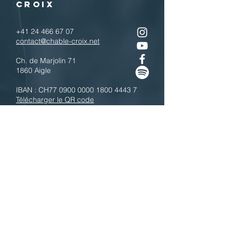
CROIX
+41 24 466 67 07
contact@chable-croix.net
Ch. de Marjolin 71
1860 Aigle
IBAN : CH77
0900 0000 1800 4443 7
Télécharger le QR code
N'hésitez pas à nous contacter