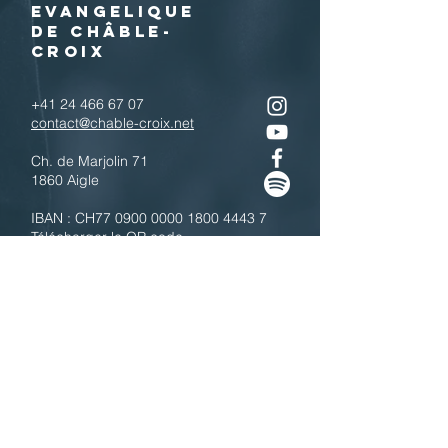
EVANGELIQUE
DE CHÂBLE-
CROIX
+41 24 466 67 07
contact@chable-croix.net
Ch. de Marjolin 71
1860 Aigle
IBAN : CH77
0900 0000 1800 4443 7
Télécharger le QR code
N'hésitez pas à nous contacter