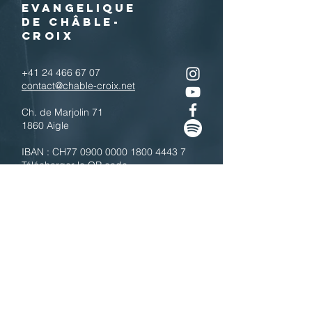
EVANGELIQUE
DE CHÂBLE-
CROIX
+41 24 466 67 07
contact@chable-croix.net
Ch. de Marjolin 71
1860 Aigle
IBAN : CH77
0900 0000 1800 4443 7
Télécharger le QR code
N'hésitez pas à nous contacter